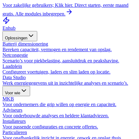
Voor zakelijke gebruikers; Klik hier. Direct starten, eerste maand
gratis. Alle modules inbegrepen.
Enhub
Oplossingen
Batterij dimensionering
Bereken capaciteit, vermogen en rendement van opslag.
Netcongestie
Scenario’s voor piekbelasting, aansluitdruk en peakshaving.
Laadplein
Configureer voertuigen, laders en slim laden op locatie.
Data Studio
Werk energiegegevens uit in inzichtelijke analyses en scenario’s.
Voor wie
MKB
Voor ondernemers die grip willen op energie en capaciteit.
Adviseurs
Voor onderbouwde analyses en heldere klantadviezen.
Installateurs
Voor passende configuraties en concrete offertes.
Particulieren
Voor onafhankelijk inzicht in energie, opwek en opslag thuis.