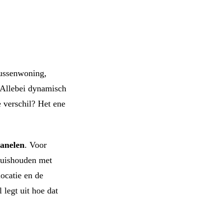
tussenwoning,
. Allebei dynamisch
e verschil? Het ene
panelen
. Voor
 huishouden met
locatie en de
 legt uit hoe dat