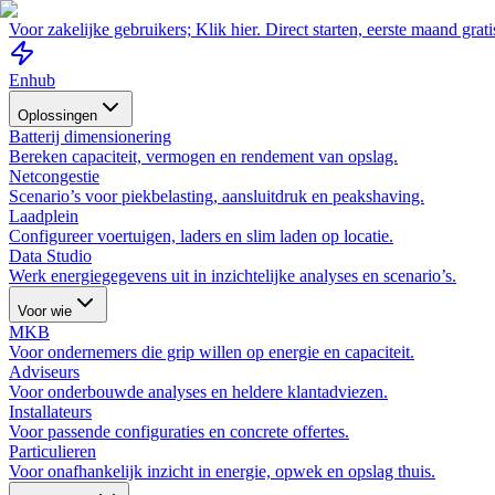
Voor zakelijke gebruikers; Klik hier. Direct starten, eerste maand grat
Enhub
Oplossingen
Batterij dimensionering
Bereken capaciteit, vermogen en rendement van opslag.
Netcongestie
Scenario’s voor piekbelasting, aansluitdruk en peakshaving.
Laadplein
Configureer voertuigen, laders en slim laden op locatie.
Data Studio
Werk energiegegevens uit in inzichtelijke analyses en scenario’s.
Voor wie
MKB
Voor ondernemers die grip willen op energie en capaciteit.
Adviseurs
Voor onderbouwde analyses en heldere klantadviezen.
Installateurs
Voor passende configuraties en concrete offertes.
Particulieren
Voor onafhankelijk inzicht in energie, opwek en opslag thuis.