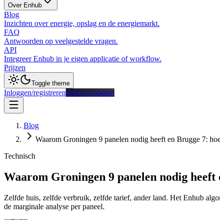
Over Enhub
Blog
Inzichten over energie, opslag en de energiemarkt.
FAQ
Antwoorden op veelgestelde vragen.
API
Integreer Enhub in je eigen applicatie of workflow.
Prijzen
Toggle theme
Inloggen/registreren
Direct proberen
Blog
Waarom Groningen 9 panelen nodig heeft en Brugge 7: hoe l
Technisch
Waarom Groningen 9 panelen nodig heeft en
Zelfde huis, zelfde verbruik, zelfde tarief, ander land. Het Enhub a
de marginale analyse per paneel.