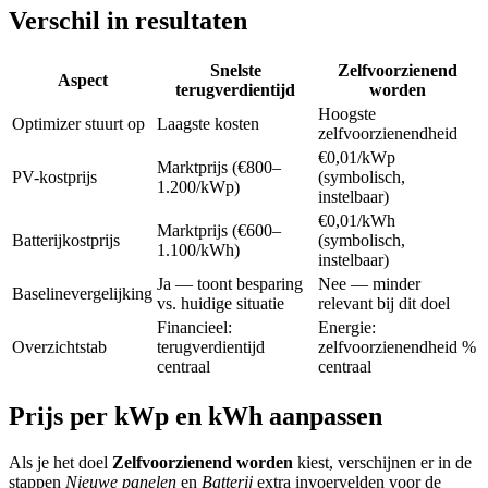
Verschil in resultaten
Snelste
Zelfvoorzienend
Aspect
terugverdientijd
worden
Hoogste
Optimizer stuurt op
Laagste kosten
zelfvoorzienendheid
€0,01/kWp
Marktprijs (€800–
PV-kostprijs
(symbolisch,
1.200/kWp)
instelbaar)
€0,01/kWh
Marktprijs (€600–
Batterijkostprijs
(symbolisch,
1.100/kWh)
instelbaar)
Ja — toont besparing
Nee — minder
Baselinevergelijking
vs. huidige situatie
relevant bij dit doel
Financieel:
Energie:
Overzichtstab
terugverdientijd
zelfvoorzienendheid %
centraal
centraal
Prijs per kWp en kWh aanpassen
Als je het doel
Zelfvoorzienend worden
kiest, verschijnen er in de
stappen
Nieuwe panelen
en
Batterij
extra invoervelden voor de