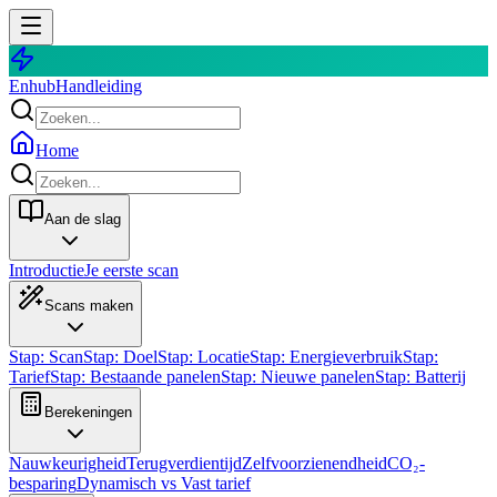
Enhub
Handleiding
Home
Aan de slag
Introductie
Je eerste scan
Scans maken
Stap: Scan
Stap: Doel
Stap: Locatie
Stap: Energieverbruik
Stap:
Tarief
Stap: Bestaande panelen
Stap: Nieuwe panelen
Stap: Batterij
Berekeningen
Nauwkeurigheid
Terugverdientijd
Zelfvoorzienendheid
CO₂-
besparing
Dynamisch vs Vast tarief