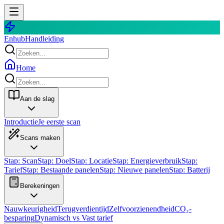
Enhub
Handleiding
Home
Aan de slag
Introductie
Je eerste scan
Scans maken
Stap: Scan
Stap: Doel
Stap: Locatie
Stap: Energieverbruik
Stap:
Tarief
Stap: Bestaande panelen
Stap: Nieuwe panelen
Stap: Batterij
Berekeningen
Nauwkeurigheid
Terugverdientijd
Zelfvoorzienendheid
CO₂-
besparing
Dynamisch vs Vast tarief